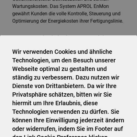
Wartungskosten. Das System APROL EnMon
gewährt Kunden die volle Kontrolle, Steuerung und
Optimierung der Energiekosten ihrer Fertigungslinie.
Neue Standards in der Automatisierung
Lösungen für die Kommunikation im Industrial IoT
Wir verwenden Cookies und ähnliche
– allen voran OPC UA, POWERLINK und der offene
Technologien, um den Besuch unserer
Standard openSAFETY – runden das
Webseite optimal zu gestalten und
Leistungsportfolio von B&R ab. Darüber hinaus ist
ständig zu verbessern. Dazu nutzen wir
die Software-Entwicklungsumgebung Automation
Dienste von Drittanbietern. Da wir Ihre
Studio Wegweiser für zukunftsgerichtetes
Engineering. Mit seinen innovativen Lösungen setzt
Privatsphäre schätzen, bitten wir Sie
B&R neue Standards in der Automatisierungswelt,
hiermit um Ihre Erlaubnis, diese
hilft Prozesse zu vereinfachen und übertrifft
Technologien verwenden zu dürfen. Sie
Kundenerwartungen.
können Ihre Einwilligung jederzeit ändern
oder widerrufen, indem Sie im Footer auf
Zukunft in der Lebensmittelverarbeitung