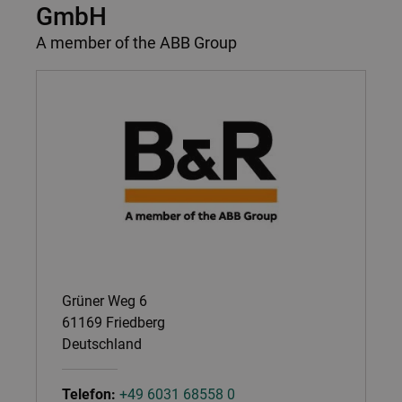
v
n
GmbH
i
a
A member of the ABB Group
g
v
a
i
t
g
i
a
o
t
n
i
o
n
Grüner Weg 6
61169
Friedberg
Deutschland
Telefon:
+49 6031 68558 0